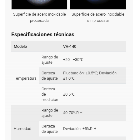
Superficie de acero inoxidable
Superficie de acero inoxidable
procesada
sin procesar
Especificaciones técnicas
Modelo
VA-140
Rango de
+20 - +30℃
ajuste
Certeza
Fluctuación: ±0.5℃; Deviación:
Temperatura
de ajuste
±1.0℃
Certeza
de
±0.5℃
medición
Rango de
40-70%R.H.
ajuste
Certeza
Humedad
Deviación: ±5%R.H.
de ajuste