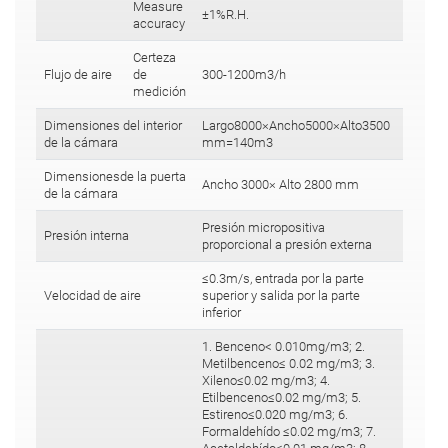
Measure
±1%R.H.
accuracy
Certeza
Flujo de aire
de
300-1200m3/h
medición
Dimensiones del interior
Largo8000×Ancho5000×Alto3500
de la cámara
mm=140m3
Dimensionesde la puerta
Ancho 3000× Alto 2800 mm
de la cámara
Presión micropositiva
Presión interna
proporcional a presión externa
≤0.3m/s, entrada por la parte
Velocidad de aire
superior y salida por la parte
inferior
1. Benceno< 0.010mg/m3; 2.
Metilbenceno≤ 0.02 mg/m3; 3.
Xileno≤0.02 mg/m3; 4.
Etilbenceno≤0.02 mg/m3; 5.
Estireno≤0.020 mg/m3; 6.
Formaldehído ≤0.02 mg/m3; 7.