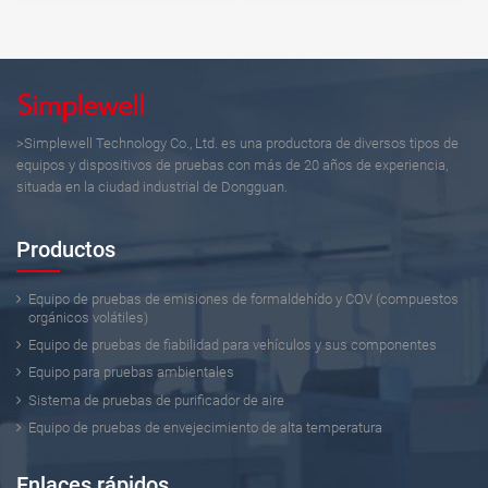
>Simplewell Technology Co., Ltd. es una productora de diversos tipos de
equipos y dispositivos de pruebas con más de 20 años de experiencia,
situada en la ciudad industrial de Dongguan.
Productos
Equipo de pruebas de emisiones de formaldehído y COV (compuestos
orgánicos volátiles)
Equipo de pruebas de fiabilidad para vehículos y sus componentes
Equipo para pruebas ambientales
Sistema de pruebas de purificador de aire
Equipo de pruebas de envejecimiento de alta temperatura
Enlaces rápidos