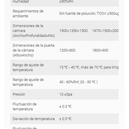
Humedad
≤90%RH
Requerimientos de
Sin fuente de polución, TCOV ≤500ug/m ³
ambiente
Dimensiones de la
cámara
1500×1350×1500
1670×1500×2000
20
(AnchoxProfundidadxAlto)
Dimensiones de la puerta
de la cámara
1200×800
1800×900
19
(AltoxAncho)
Rango de ajuste de
15 ℃ - 40 ℃, más de 70 ℃ para limpieza d
temperatura
Rango de ajuste de
40 - 60%RH( 20 - 30 ℃ )
temperatura
Presión
10 ±5pa
Fluctuación de
± 0.3 ℃
temperatura
Deviación de temperatura
± 0.5 ℃
Fluctuación de