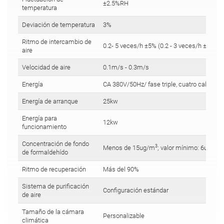
±2.5%RH
temperatura
Deviación de temperatura
3%
Ritmo de intercambio de
0.2- 5 veces/h ±5% (0.2 - 3 veces/h ±5% op
aire
Velocidad de aire
0.1m/s - 0.3m/s
Energía
CA 380V/50Hz/ fase triple, cuatro cables/c
Energía de arranque
25kw
3
Energía para
12kw
1
funcionamiento
Concentración de fondo
3
3
Menos de 15ug/m
; valor mínimo: 6ug/m
de formaldehído
Ritmo de recuperación
Más del 90%
Sistema de purificación
Configuración estándar
de aire
Tamaño de la cámara
Personalizable
climática