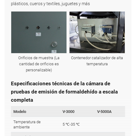
plásticos, cueros y textiles, juguetes y más
Orificios de muestra (La
Contenedor catalizador de alta
cantidad de orificios es
temperatura
personalizable)
Especificaciones técnicas de la cámara de
pruebas de emisión de formaldehído a escala
completa
Modelo
V-3000
V-5000A
V-
Temperatura de
5 ℃-35 ℃
ambiente