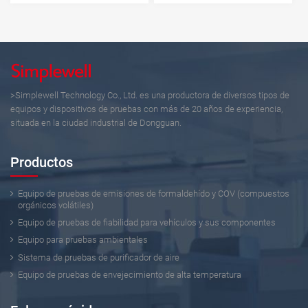
>Simplewell Technology Co., Ltd. es una productora de diversos tipos de
equipos y dispositivos de pruebas con más de 20 años de experiencia,
situada en la ciudad industrial de Dongguan.
Productos
Equipo de pruebas de emisiones de formaldehído y COV (compuestos
orgánicos volátiles)
Equipo de pruebas de fiabilidad para vehículos y sus componentes
Equipo para pruebas ambientales
Sistema de pruebas de purificador de aire
Equipo de pruebas de envejecimiento de alta temperatura