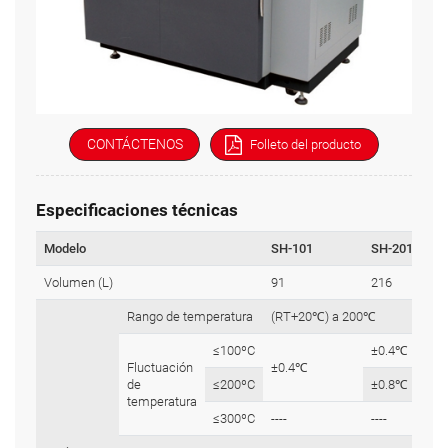
CONTÁCTENOS
Folleto del producto
Especificaciones técnicas
Modelo
SH-101
SH-201
Volumen (L)
91
216
Rango de temperatura
(RT+20℃) a 200℃
≤100ºC
±0.4℃
Fluctuación
±0.4℃
de
≤200ºC
±0.8℃
temperatura
≤300ºC
----
----