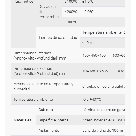
Parámetros
≤100ºC
±1.5℃
Deviación
de
≤200ºC
±2.0℃
temperatura
≤300ºC
----
Temperatura ambiente+20℃
Tiempo de calentadao
≤40min
Dimensiones internas
450×450×450
600×600×600
(Ancho×Alto×Profundidad) mm
Dimensiones externas
1040×820×635
1190×970×78
(Ancho×Alto×Profundidad) mm
Método de ajuste de temperatura y
Circulación de aire calefaccion
humedad
Temperatura ambiente
(0 a +40)℃
Cubierta
Lámina de acero de galvanizado
Materiales
Superficie interna
Acero inoxidable SUS201/2B de
Aislamiento
Lana de vidrio de 100mm de e