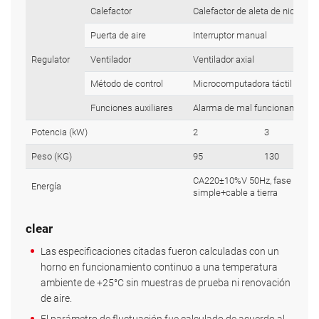
Calefactor
Calefactor de aleta de nicromo
Puerta de aire
Interruptor manual
Regulator
Ventilador
Ventilador axial
Método de control
Microcomputadora táctil con wi
Funciones auxiliares
Alarma de mal funcionamiento, 
Potencia (kW)
2
3
Peso (KG)
95
130
CA220±10%V 50Hz, fase
Energía
simple+cable a tierra
clear
Las especificaciones citadas fueron calculadas con un
horno en funcionamiento continuo a una temperatura
ambiente de +25°C sin muestras de prueba ni renovación
de aire.
El parámetro de fluctuación fue calculado de acuerdo al