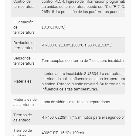
Control de
control PID. 4. Ingreso de información programable. 5. 
temperatura
La unidad de temperatura puede ser ℃ o °F. 7. Cambio 
265V. 8. La precisión de los parámetros puede ser 1℃ 
Fluctuación
de
±0.3℃(100℃)
temperatura
Deviación de
RT-300℃ ≤±3.0℃(300℃ a 500℃≤±5.0℃)
temperatura
Sensor de
Termocuplas con forma de T de acero inoxidable.
temperatura
Interior: acero inoxidable SUS304. La estructura interio
eliminando así la influencia de altas temperaturas. Exte
Materiales
plástico. Exterior: plastic covered. Su forma ahusada 
influencia de altas temperaturas.
Materiales de
Lana de vidrio + aire, tablas separadoras
aislamiento
Tiempo de
RT-400℃≤20min (15 minutos para el segundo proceso 
calentado
Tiempo de
400℃-RT+15 ℃≤ 100min
enfriado