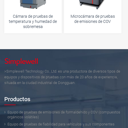
Cámara de pruebas de
Microcámara de pruebas
temperatura y humedad de
de emisiones de COV
sobremesa
>Simplewell Technology Co., Ltd. es una productora de diversos tipos de
equipos y dispositivos de pruebas con más de 20 años de experiencia,
situada en la ciudad industrial de Dongguan.
Productos
Equipo de pruebas de emisiones de formaldehído y COV (compuestos
orgánicos volátiles)
Equipo de pruebas de fiabilidad para vehículos y sus componentes