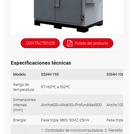
CONTÁCTENOS
Folleto del producto
Especificaciones técnicas
Modelo
SSHH-195
SSHH-1000
Rango de
RT+60℃ a 500℃
temperatura
Dimensiones
internas
Ancho600×Alto650×Profundidad500
Ancho1000×Alt
(mm)
Energía
Fase triple 380V 50HZ 25KW
Fase triple 38
1. Controlador de microcomputadora. 2. Pantalla LED 3