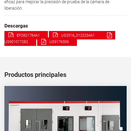
eficaz para mejorar la precisión de prueba de la cámara de
liberación.
Descargas
EP2821784A1
US2016_0122234A1
US9010172B2
US9176506
Productos principales