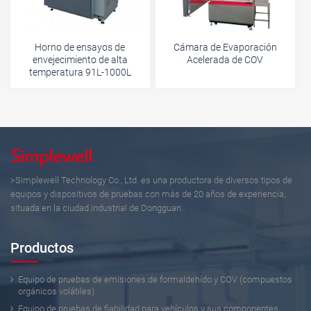
Horno de ensayos de
Cámara de Evaporación
envejecimiento de alta
Acelerada de COV
temperatura 91L-1000L
>Simplewell Technology Co., Ltd. es una productora de diversos tipos de
equipos y dispositivos de pruebas con más de 20 años de experiencia,
situada en la ciudad industrial de Dongguan.
Productos
Equipo de pruebas de emisiones de formaldehído y COV (compuestos
orgánicos volátiles)
Equipo de pruebas de fiabilidad para vehículos y sus componentes