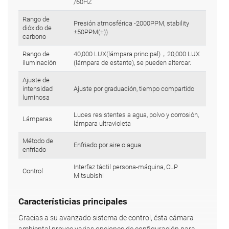
/60HZ
Rango de
Presión atmosférica -2000PPM, stability
dióxido de
±50PPM(±))
carbono
Rango de
40,000 LUX(lámpara principal)，20,000 LUX
iluminación
(lámpara de estante), se pueden altercar.
Ajuste de
intensidad
Ajuste por graduación, tiempo compartido
luminosa
Luces resistentes a agua, polvo y corrosión,
Lámparas
lámpara ultravioleta
Método de
Enfriado por aire o agua
enfriado
Interfaz táctil persona-máquina, CLP
Control
Mitsubishi
Característicias principales
Gracias a su avanzado sistema de control, ésta cámara