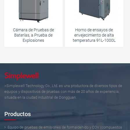
Cámara de Pruebas de
Horno de ensayos de
Baterías, a Prueba de
envejecimiento de alta
Explosiones
temperatura 91L-1000L
>Simplewell Technology Co., Ltd. es una productora de diversos tipos de
equipos y dispositivos de pruebas con más de 20 años de experiencia,
situada en la ciudad industrial de Dongguan.
Productos
Equipo de pruebas de emisiones de formaldehído y COV (compuestos