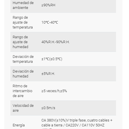
Humedad de
≤90%RH
ambiente
Rango de
ajuste de
10℃-40℃
temperatura
Rango de
ajuste de
40%R.H.-90%R.H.
humedad
Deviación de
±1℃(±0.5℃)
temperatura
Deviación de
±5%R.H.
humedad
Ritmo de
intercambio
≥5 veces/h,±5%
de aire
Velocidad de
≤0.5m/s
aire
CA 380V(±10%)V triple fase, cuatro cables +
Energía
cable a tierra / CA220V / CA110V 50HZ