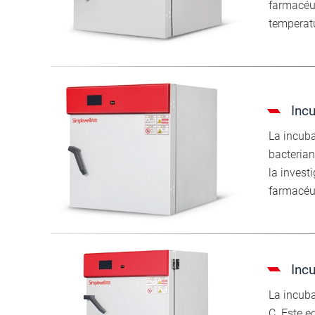
farmacéut
temperat
Inc
La incuba
bacterian
la invest
farmacéut
Inc
La incuba
C. Este e