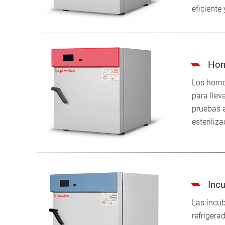
eficiente
Hor
Los horno
para llev
pruebas a
esteriliza
Inc
Las incu
refrigera