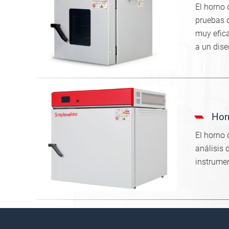
El horno 
pruebas d
muy efic
a un dise
Hor
El horno 
análisis 
instrumen