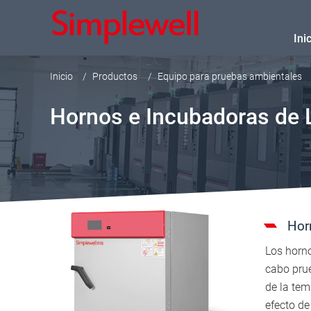
Ini
Inicio
Productos
Equipo para pruebas ambientales
Hornos e Incubadoras de 
Hor
Los horno
cabo prue
de la tem
efecto d