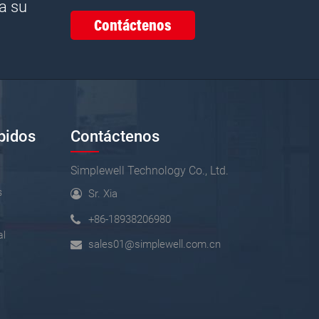
a su
Contáctenos
pidos
Contáctenos
Simplewell Technology Co., Ltd.
s
s
Sr. Xia
+86-18938206980
al
sales01@simplewell.com.cn