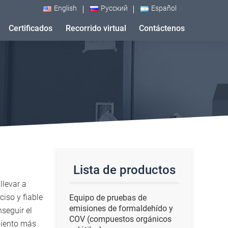
English
Русский
Español
Certificados
Recorrido virtual
Contáctenos
Lista de productos
llevar a
iso y fiable
Equipo de pruebas de
emisiones de formaldehído y
seguir el
COV (compuestos orgánicos
miento más