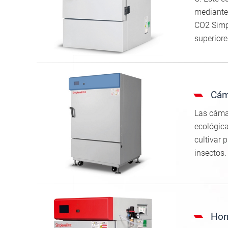
mediante 
CO2 Simpl
superiore
Cám
Las cámar
ecológica
cultivar 
insectos.
Hor