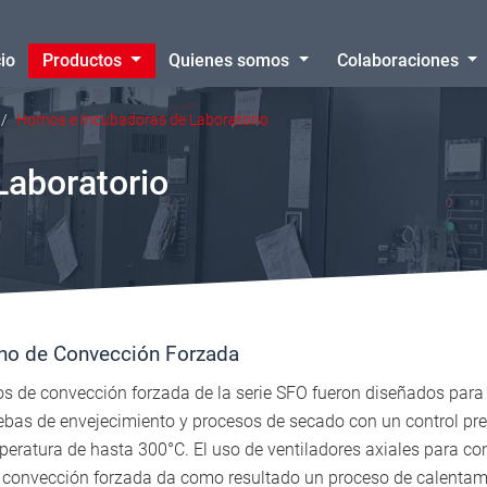
cio
Productos
Quienes somos
Colaboraciones
Hornos e Incubadoras de Laboratorio
Laboratorio
no de Convección Forzada
s de convección forzada de la serie SFO fueron diseñados para 
bas de envejecimiento y procesos de secado con un control prec
peratura de hasta 300°C. El uso de ventiladores axiales para con
e convección forzada da como resultado un proceso de calenta