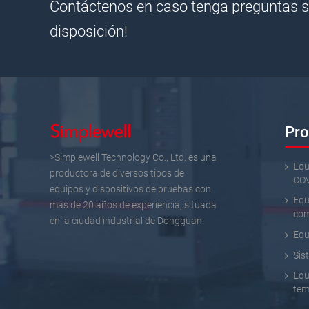
Contáctenos en caso tenga preguntas s
disposición!
Pro
>Simplewell Technology Co., Ltd. es una
Equ
productora de diversos tipos de
COV
equipos y dispositivos de pruebas con
Equ
más de 20 años de experiencia, situada
co
en la ciudad industrial de Dongguan.
Equ
Sis
Equ
tem